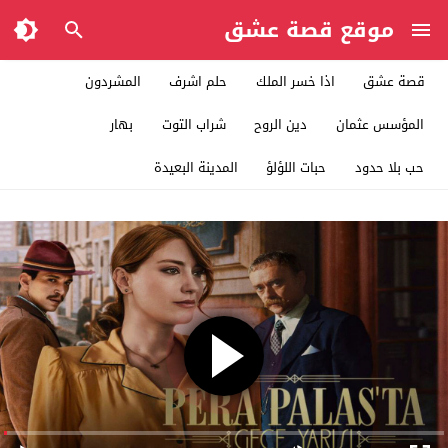
موقع قصة عشق
قصة عشق
اذا خسر الملك
حلم اشرف
المشردون
المؤسس عثمان
دين الروح
شراب التوت
بهار
حب بلا حدود
حبات اللؤلؤ
المدينة البعيدة