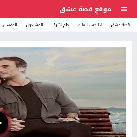
موقع قصة عشق
قصة عشق
اذا خسر الملك
حلم اشرف
المشردون
المؤسس ع