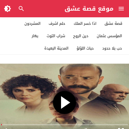
موقع قصة عشق
قصة عشق
اذا خسر الملك
حلم اشرف
المشردون
المؤسس عثمان
دين الروح
شراب التوت
بهار
حب بلا حدود
حبات اللؤلؤ
المدينة البعيدة