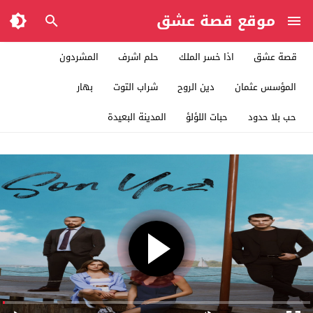
موقع قصة عشق
قصة عشق
اذا خسر الملك
حلم اشرف
المشردون
المؤسس عثمان
دين الروح
شراب التوت
بهار
حب بلا حدود
حبات اللؤلؤ
المدينة البعيدة