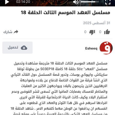
02:14:20
مسلسل العهد الموسم الثالث الحلقة 18
31 أغسطس 2025
0
0
شارك
تحميل
Esheeq
مسلسل العهد الموسم الثالث الحلقة 18 مترجمة مشاهدة وتحميل
مسلسل “العهد” Söz حلقة 18 كاملة S03EP18 من بطولة تولغا
ساريتاش، وايبوكي بوسات، وتدور قصة المسلسل حول القائد التركي
الذي انشأ فرقة من القوات الخاصة للدفاع عن بلاده ولمواجهة
الارهابيين الذين يتربصون بالبلاد ويواجهون الكثير من العقبات
والمخاطر للامساك بعصابات المافيا التي تسعى لنشر الفوضى وعدم
استقرار البلاد وكيف كانت الحياة الاجتماعية للفرقة التي لايرى
افرادها اسرهم في ظل هذا التوتر والعهد الذي قطعوه على
انفسهم ان يدافعوا عن الوطن مهما كلفهم الامر ، شاهد الحلقة 18
من مسلسل العهد التركي بالترجمة العربية حصرياً على موقع قصة