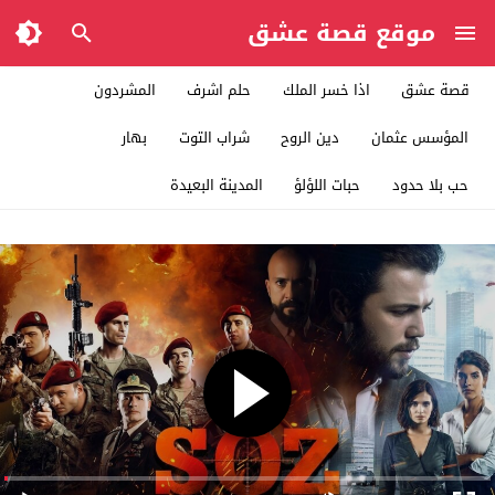
موقع قصة عشق
قصة عشق
اذا خسر الملك
حلم اشرف
المشردون
المؤسس عثمان
دين الروح
شراب التوت
بهار
حب بلا حدود
حبات اللؤلؤ
المدينة البعيدة