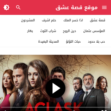
موقع قصة عشق
قصة عشق
اذا خسر الملك
حلم اشرف
المشردون
المؤسس عثمان
دين الروح
شراب التوت
بهار
حب بلا حدود
حبات اللؤلؤ
المدينة البعيدة