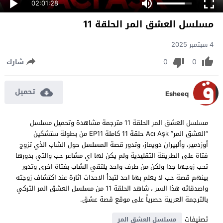
02:01:28
مسلسل العشق المر الحلقة 11
4 سبتمبر 2025
0
0
شارك
تحميل
Esheeq
مسلسل العشق المر الحلقة 11 مترجمة مشاهدة وتحميل مسلسل
“العشق المر” Acı Aşk حلقة 11 كاملة EP11 من بطولة ستشكين
أوزدمير، وألبيران دويماز، وتدور قصة المسلسل حول الشاب الذي تزوج
فتاة على الطريقة التقليدية ولم يكن لها اي مشاعر حب والتي بدورها
تحب زوجها جدا ولكن من طرف واحد يلتقي الشاب بفتاة اخرى وتدور
بينهم قصة حب لا يعلم بها احد لتبدأ الاحداث اثارة عند اكتشاف زوجته
واصدقائه هذا السر ، شاهد الحلقة 11 من مسلسل العشق المر التركي
بالترجمة العربية حصرياً على موقع قصة عشق.
تصنيفات
مسلسل العشق المر