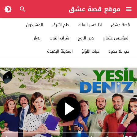
موقع قصة عشق
قصة عشق
اذا خسر الملك
حلم اشرف
المشردون
المؤسس عثمان
دين الروح
شراب التوت
بهار
حب بلا حدود
حبات اللؤلؤ
المدينة البعيدة