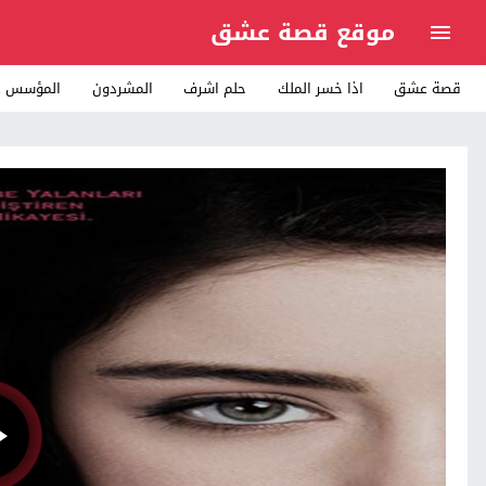
موقع قصة عشق
قصة عشق
اذا خسر الملك
حلم اشرف
المشردون
المؤسس ع