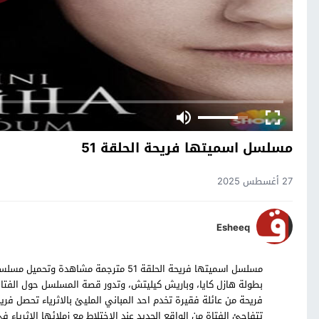
مسلسل اسميتها فريحة الحلقة 51
27 أغسطس 2025
Esheeq
بطولة هازل كايا، وباريش كيليتش، وتدور قصة المسلسل حول الفتاة
فريحة من عائلة فقيرة تخدم احد المباني المليئ بالاثرياء تحصل فريح
تتفاجئ الفتاة من الواقع الجديد عند الاختلاط مع زملائها الاثرياء