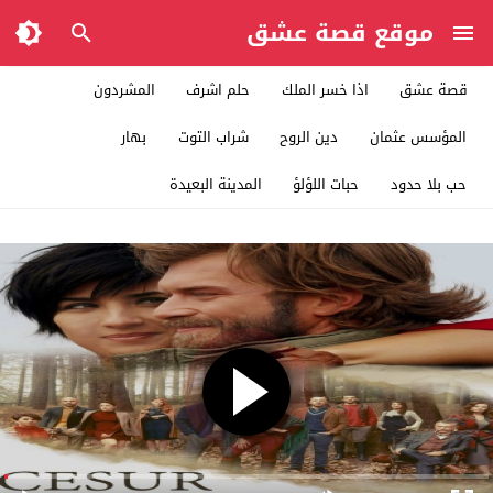
موقع قصة عشق
قصة عشق
اذا خسر الملك
حلم اشرف
المشردون
المؤسس عثمان
دين الروح
شراب التوت
بهار
حب بلا حدود
حبات اللؤلؤ
المدينة البعيدة