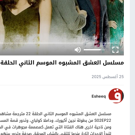
مسلسل العشق المشبوه الموسم الثاني الحلقة 22
25 أغسطس 2025
Esheeq
S02EP22 من بطولة نجين أكيورك، وداملا كولباي، وتدور قصة
ومن ناحية اخرى هناك الفتاة التي تعمل كمصممة مجوهرات في الخار
لتبدأ الاحداث اثارة عندما تلتقي بالشاب المحقق صدفة وتدور بينه