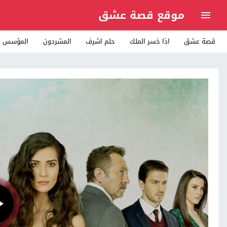
موقع قصة عشق
قصة عشق
اذا خسر الملك
حلم اشرف
المشردون
المؤسس ع