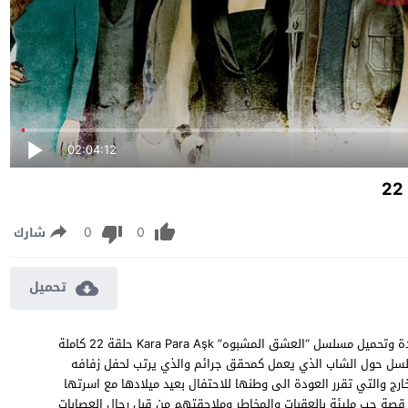
02:04:12
0
0
شارك
تحميل
مسلسل العشق المشبوه الموسم الثاني الحلقة 22 مترجمة مشاهدة وتحميل مسلسل “العشق المشبوه” Kara Para Aşk حلقة 22 كاملة
 المسلسل حول الشاب الذي يعمل كمحقق جرائم والذي يرتب لحفل زفافه
ج والتي تقرر العودة الى وطنها للاحتفال بعيد ميلادها مع اسرتها
م قصة حب مليئة بالعقبات والمخاطر وملاحقتهم من قبل رجال العصابات