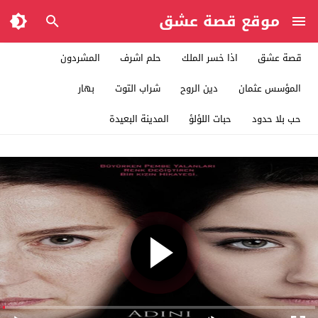
موقع قصة عشق
قصة عشق
اذا خسر الملك
حلم اشرف
المشردون
المؤسس عثمان
دين الروح
شراب التوت
بهار
حب بلا حدود
حبات اللؤلؤ
المدينة البعيدة