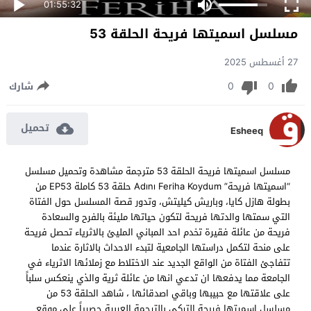
01:55:32
مسلسل اسميتها فريحة الحلقة 53
27 أغسطس 2025
0
0
شارك
تحميل
Esheeq
مسلسل اسميتها فريحة الحلقة 53 مترجمة مشاهدة وتحميل مسلسل
“اسميتها فريحة” Adını Feriha Koydum حلقة 53 كاملة EP53 من
بطولة هازل كايا، وباريش كيليتش، وتدور قصة المسلسل حول الفتاة
التي سمتها والدتها فريحة لتكون حياتها مليئة بالفرح والسعادة
فريحة من عائلة فقيرة تخدم احد المباني المليئ بالاثرياء تحصل فريحة
على منحة لتكمل دراستها الجامعية لتبدء الاحداث بالاثارة عندما
تتفاجئ الفتاة من الواقع الجديد عند الاختلاط مع زملائها الاثرياء في
الجامعة مما يدفعها ان تدعي انها من عائلة ثرية والذي ينعكس سلباً
على علاقتها مع حبيبها وباقي اصدقائها ، شاهد الحلقة 53 من
مسلسل اسميتها فريحة التركي بالترجمة العربية حصرياً على موقع