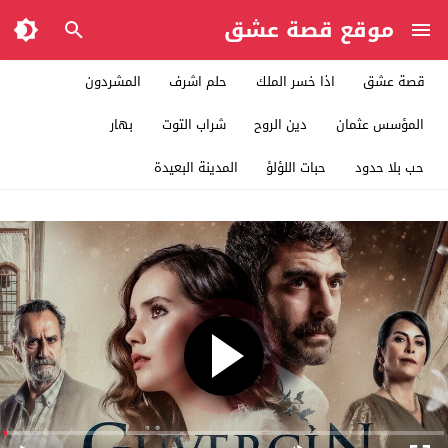
موقع قصة عشق
قصة عشق
اذا خسر الملك
حلم اشرف
المشردون
المؤسس عثمان
دين الروح
شراب التوت
بهار
حب بلا حدود
حبات اللؤلؤ
المدينة البعيدة