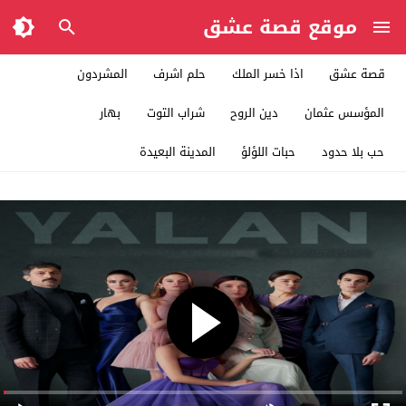
موقع قصة عشق
قصة عشق
اذا خسر الملك
حلم اشرف
المشردون
المؤسس عثمان
دين الروح
شراب التوت
بهار
حب بلا حدود
حبات اللؤلؤ
المدينة البعيدة