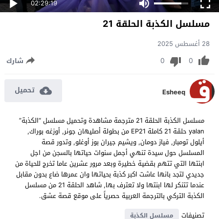
02:29:19
مسلسل الكذبة الحلقة 21
28 أغسطس 2025
0
0
شارك
تحميل
Esheeq
مسلسل الكذبة الحلقة 21 مترجمة مشاهدة وتحميل مسلسل “الكذبة”
yalan حلقة 21 كاملة EP21 من بطولة أصليهان جونر, أوزغه بوراك,
أيلول تومبار, فياز دومان, ويشيم جيران بوز أوغلو, وتدور قصة
المسلسل حول سيدة تنهي أجمل سنوات حياتها بالسجن من اجل
ابنتها التي تتهم بقضية خطيرة وبعد مرور عشرين عاما تخرج للحياة من
جديدي لتجد بانها عاشت اكبر كذبة بحياتها وان عمرها ضاع بدون مقابل
عندما تتنكر لها ابنتها ولا تعترف بها, شاهد الحلقة 21 من مسلسل
الكذبة التركي بالترجمة العربية حصرياً على موقع قصة عشق.
تصنيفات
مسلسل الكذبة