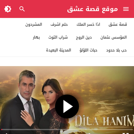
موقع قصة عشق
قصة عشق
اذا خسر الملك
حلم اشرف
المشردون
المؤسس عثمان
دين الروح
شراب التوت
بهار
حب بلا حدود
حبات اللؤلؤ
المدينة البعيدة