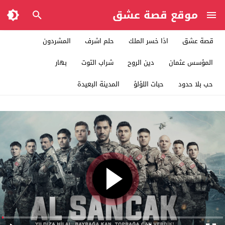
موقع قصة عشق
قصة عشق
اذا خسر الملك
حلم اشرف
المشردون
المؤسس عثمان
دين الروح
شراب التوت
بهار
حب بلا حدود
حبات اللؤلؤ
المدينة البعيدة