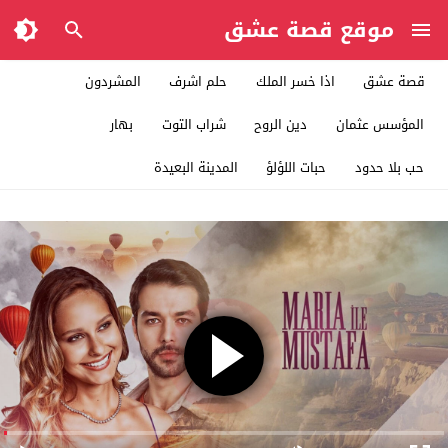
موقع قصة عشق
قصة عشق
اذا خسر الملك
حلم اشرف
المشردون
المؤسس عثمان
دين الروح
شراب التوت
بهار
حب بلا حدود
حبات اللؤلؤ
المدينة البعيدة