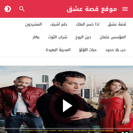
موقع قصة عشق
قصة عشق
اذا خسر الملك
حلم اشرف
المشردون
المؤسس عثمان
دين الروح
شراب التوت
بهار
حب بلا حدود
حبات اللؤلؤ
المدينة البعيدة