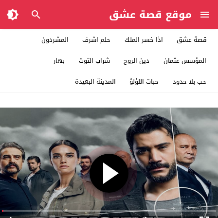
موقع قصة عشق
قصة عشق
اذا خسر الملك
حلم اشرف
المشردون
المؤسس عثمان
دين الروح
شراب التوت
بهار
حب بلا حدود
حبات اللؤلؤ
المدينة البعيدة