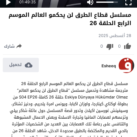
01:49:35
مسلسل قطاع الطرق لن يحكمو العالم الموسم
الرابع الحلقة 26
28 أغسطس 2025
0
0
شارك
تحميل
Esheeq
مسلسل قطاع الطرق لن يحكمو العالم الموسم الرابع الحلقة 26
مترجمة مشاهدة وتحميل مسلسل “قطاع الطرق لن يحكمو العالم”
Eskiya Dünyaya Hükümdar Olmaz حلقة 26 كاملة S04 EP26 من
بطولة اوكتاي كينارجا، واوزان اكبابا، ويونس امرة يلدريم، ودنيز تشاكر،
وسيفينش غورسين اكيلدز، وتدور قصة المسلسل حول عائلة شاكر بيلي
وتزعمهم لعصابات المافيا وتجارة الاسلحة وبعض الاعمال المشبوهة
والتنافس على رعامة تلك العصابات بين العديد من الشخصيات المؤثرة
بالحي القديم والمكتضة بالطبق محدودة الدخل، شاهد الحلقة 26 من