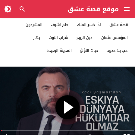
موقع قصة عشق
قصة عشق
اذا خسر الملك
حلم اشرف
المشردون
المؤسس عثمان
دين الروح
شراب التوت
بهار
حب بلا حدود
حبات اللؤلؤ
المدينة البعيدة