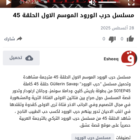
01:47:23
مسلسل حرب الورود الموسم الاول الحلقة 45
28 أغسطس 2025
0
0
شارك
تحميل
Esheeq
مسلسل حرب الورود الموسم الاول الحلقة 45 مترجمة مشاهدة
وتحميل مسلسل “حرب الورود” Güllerin Savaşı حلقة 45 كاملة
S01EP45 من بطولة باريش كليج، وداملا سونمز، وجانان ارغودار وتدور
قصة المسلسل حول صراع بين فتاتين الاولى الفتاة الثرية والمشهورة
في مجال التصميم وفي الجانب الاخر فتاة ترى الاولى كقدوة وتقلدها
في اغلب الاحيان تدور بينهم حرب الورود لكسب حب الطبيب الناجح ،
شاهد الحلقة 45 من مسلسل حرب الورود التركي بالترجمة العربية
حصرياً على موقع قصة عشق.
تصنيفات
مسلسل حرب الورود