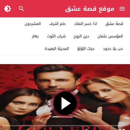
موقع قصة عشق
قصة عشق
اذا خسر الملك
حلم اشرف
المشردون
المؤسس عثمان
دين الروح
شراب التوت
بهار
حب بلا حدود
حبات اللؤلؤ
المدينة البعيدة