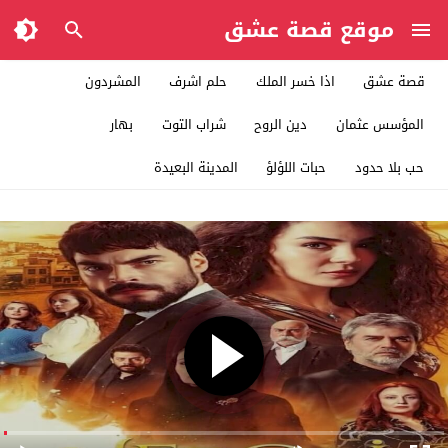
موقع قصة عشق
قصة عشق
اذا خسر الملك
حلم اشرف
المشردون
المؤسس عثمان
دين الروح
شراب التوت
بهار
حب بلا حدود
حبات اللؤلؤ
المدينة البعيدة