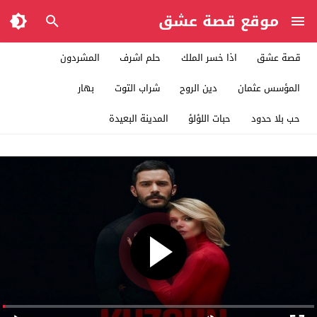
موقع قصة عشق
قصة عشق
اذا خسر الملك
حلم اشرف
المشردون
المؤسس عثمان
دين الروح
شراب التوت
بهار
حب بلا حدود
حبات اللؤلؤ
المدينة البعيدة