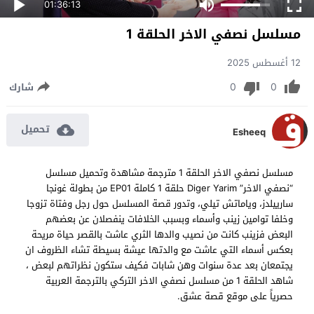
01:36:13
مسلسل نصفي الاخر الحلقة 1
12 أغسطس 2025
0
0
شارك
تحميل
Esheeq
مسلسل نصفي الاخر الحلقة 1 مترجمة مشاهدة وتحميل مسلسل
“نصفي الاخر” Diger Yarim حلقة 1 كاملة EP01 من بطولة غونجا
سارييلدز، وياماتش تيلي، وتدور قصة المسلسل حول رجل وفتاة تزوجا
وخلفا توامين زينب وأسماء وبسبب الخلافات ينفصلان عن بعضهم
البعض فزينب كانت من نصيب والدها الثري عاشت بالقصر حياة مريحة
بعكس أسماء التي عاشت مع والدتها عيشة بسيطة تشاء الظروف ان
يجتمعان بعد عدة سنوات وهن شابات فكيف ستكون نظراتهم لبعض ،
شاهد الحلقة 1 من مسلسل نصفي الاخر التركي بالترجمة العربية
حصرياً على موقع قصة عشق.