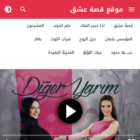
موقع قصة عشق
قصة عشق
اذا خسر الملك
حلم اشرف
المشردون
المؤسس عثمان
دين الروح
شراب التوت
بهار
حب بلا حدود
حبات اللؤلؤ
المدينة البعيدة