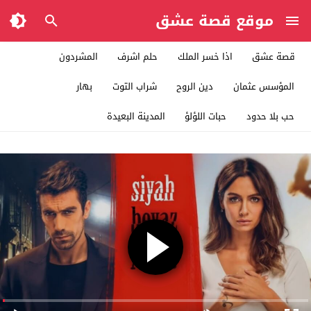
موقع قصة عشق
قصة عشق
اذا خسر الملك
حلم اشرف
المشردون
المؤسس عثمان
دين الروح
شراب التوت
بهار
حب بلا حدود
حبات اللؤلؤ
المدينة البعيدة