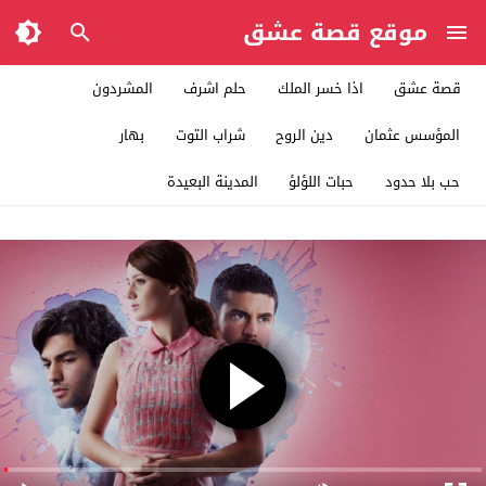
موقع قصة عشق
قصة عشق
اذا خسر الملك
حلم اشرف
المشردون
المؤسس عثمان
دين الروح
شراب التوت
بهار
حب بلا حدود
حبات اللؤلؤ
المدينة البعيدة