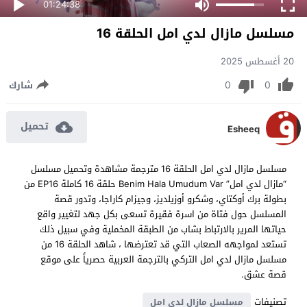
01:24:38
مسلسل مازال لدي امل الحلقة 16
20 أغسطس 2025
0
0
شارك
تحميل
Esheeq
مسلسل مازال لدي امل الحلقة 16 مترجمة مشاهدة وتحميل مسلسل
“مازال لدي امل” Benim Hala Umudum Var حلقة 16 كاملة EP16 من
بطولة برك أوكتاي، وشكرو أوزيلديز، وجيزام كاراجا، وتدور قصة
المسلسل حول فتاة من اسرة فقيرة تسعى بكل جهد لتغيير واقع
حياتها المرير بالارتباط بشاب من الطبقة المخملية وفي سبيل ذلك
تستعد لمواجهه الصعاب التي قد تعترضها ، شاهد الحلقة 16 من
مسلسل مازال لدي امل التركي بالترجمة العربية حصرياً على موقع
قصة عشق.
تصنيفات
مسلسل مازال لدي امل