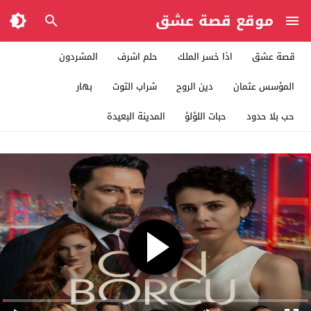
موقع قصة عشق
قصة عشق
اذا خسر الملك
حلم اشرف
المشردون
المؤسس عثمان
دين الروح
شراب التوت
بهار
حب بلا حدود
حبات اللؤلؤ
المدينة البعيدة