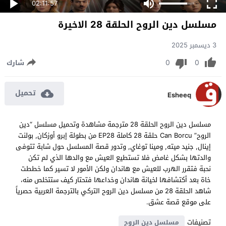
02:11:57
مسلسل دين الروح الحلقة 28 الاخيرة
3 ديسمبر 2025
0
0
شارك
تحميل
Esheeq
مسلسل دين الروح الحلقة 28 مترجمة مشاهدة وتحميل مسلسل “دين
الروح” Can Borcu حلقة 28 كاملة EP28 من بطولة إبرو أوزكان, بولنت
إينال, جنيد ميته, ومينا توغاي, وتدور قصة المسلسل حول شابة تتوفى
والدتها بشكل غامض فلا تستطيع العيش مع والدها الذي لم تكن
نحبة فتقرر الهرب للعيش مع هاندان ولكن الأمور لا تسير كما خططت
خاة بعد أكتشافها لخيانة هاندان وخداعها فتحتار كيف ستتخلص منه،
شاهد الحلقة 28 من مسلسل دين الروح التركي بالترجمة العربية حصرياً
على موقع قصة عشق.
تصنيفات
مسلسل دين الروح