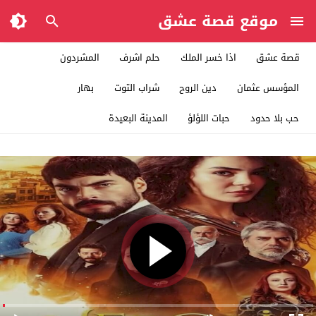
موقع قصة عشق
قصة عشق
اذا خسر الملك
حلم اشرف
المشردون
المؤسس عثمان
دين الروح
شراب التوت
بهار
حب بلا حدود
حبات اللؤلؤ
المدينة البعيدة