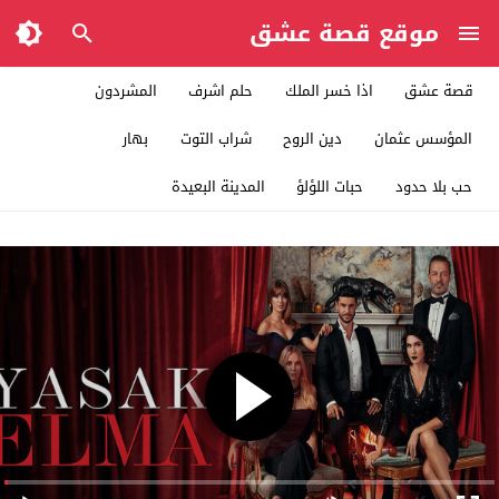
موقع قصة عشق
قصة عشق
اذا خسر الملك
حلم اشرف
المشردون
المؤسس عثمان
دين الروح
شراب التوت
بهار
حب بلا حدود
حبات اللؤلؤ
المدينة البعيدة