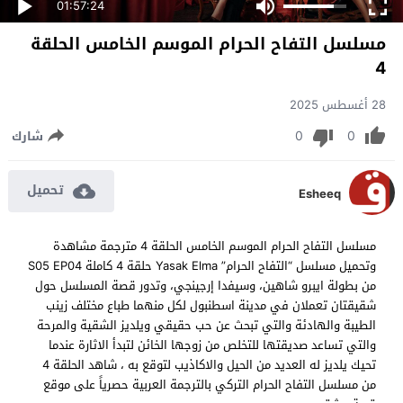
01:57:24
مسلسل التفاح الحرام الموسم الخامس الحلقة
4
28 أغسطس 2025
0
0
شارك
تحميل
Esheeq
مسلسل التفاح الحرام الموسم الخامس الحلقة 4 مترجمة مشاهدة
وتحميل مسلسل “التفاح الحرام” Yasak Elma حلقة 4 كاملة S05 EP04
من بطولة ايبرو شاهين، وسيفدا إرجينجي، وتدور قصة المسلسل حول
شقيقتان تعملان في مدينة اسطنبول لكل منهما طباع مختلف زينب
الطيبة والهادئة والتي تبحث عن حب حقيقي ويلديز الشقية والمرحة
والتي تساعد صديقتها للتخلص من زوجها الخائن لتبدأ الاثارة عندما
تحيك يلديز له العديد من الحيل والاكاذيب لتوقع به ، شاهد الحلقة 4
من مسلسل التفاح الحرام التركي بالترجمة العربية حصرياً على موقع