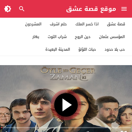
موقع قصة عشق
قصة عشق
اذا خسر الملك
حلم اشرف
المشردون
المؤسس عثمان
دين الروح
شراب التوت
بهار
حب بلا حدود
حبات اللؤلؤ
المدينة البعيدة