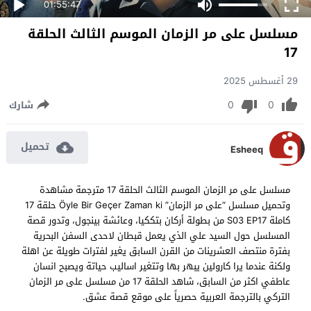
01:55:47
مسلسل على مر الزمان الموسم الثالث الحلقة
17
29 أغسطس 2025
0
0
شارك
تحميل
Esheeq
مسلسل على مر الزمان الموسم الثالث الحلقة 17 مترجمة مشاهدة
وتحميل مسلسل “على مر الزمان” Öyle Bir Geçer Zaman ki حلقة 17
كاملة S03 EP17 من بطولة أركان بتككيا، وعائشة بينجول، وتدور قصة
المسلسل حول السيد علي الذي يعمل قبطان لاحدى السفن البحرية
بفترة منتصف العشرينات من القرن السابق يغير لفترات طويلة عن اهلة
ولكنة عندما يرا كارولين يبهر بها وتتغير اساليب حياتة ويصبح انسان
عاطفي اكثر من السابق، شاهد الحلقة 17 من مسلسل على مر الزمان
التركي بالترجمة العربية حصرياً على موقع قصة عشق.