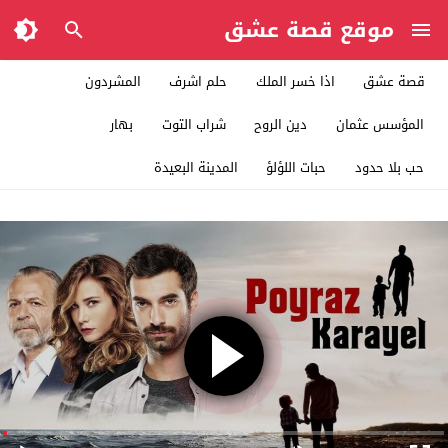
موقع قصة عشق
قصة عشق
اذا خسر الملك
حلم اشرف
المشردون
المؤسس عثمان
دين الروح
شراب التوت
بهار
حب بلا حدود
حبات اللؤلؤ
المدينة البعيدة