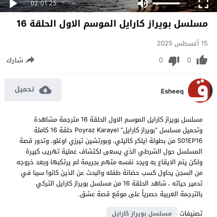
02:01:25
مسلسل بويراز كارايل الموسم الاول الحلقة 16
15 أغسطس 2025
0
0
شارك
تحميل
Esheeq
مسلسل بويراز كارايل الموسم الاول الحلقة 16 مترجمة مشاهدة
وتحميل مسلسل “بويراز كارايل” Poyraz Karayel حلقة 16 كاملة
S01EP16 من بطولة ايلكر كاليلي، وبورتشين تيرزي اوغلو، وتدور قصة
المسلسل حول الشرطي الذي يسعى لكتشاف عملية تهريب كبيرة
ولكن يتم الايقاع به ويجد نفسه متهم بجريمة لم يرتكبها وبعد خروجه
من السجن يحاول كسب حضانة طفله والبحث عن الذين كانوا سببا في
تدمير حياته ، شاهد الحلقة 16 من مسلسل بويراز كارايل التركي
بالترجمة العربية حصرياً على موقع قصة عشق.
تصنيفات
مسلسل بويراز كارايل