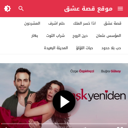
موقع قصة عشق
قصة عشق
اذا خسر الملك
حلم اشرف
المشردون
المؤسس عثمان
دين الروح
شراب التوت
بهار
حب بلا حدود
حبات اللؤلؤ
المدينة البعيدة