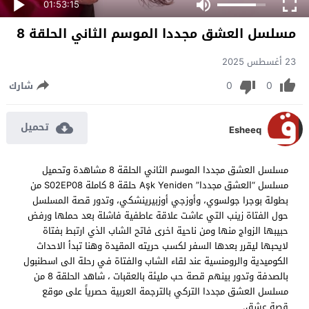
01:53:15
مسلسل العشق مجددا الموسم الثاني الحلقة 8
23 أغسطس 2025
0
0
شارك
تحميل
Esheeq
مسلسل العشق مجددا الموسم الثاني الحلقة 8 مشاهدة وتحميل
مسلسل “العشق مجددا” Aşk Yeniden حلقة 8 كاملة S02EP08 من
بطولة بوجرا جولسوي، وأوزجي أوزبيرينشكي، وتدور قصة المسلسل
حول الفتاة زينب التي عاشت علاقة عاطفية فاشلة بعد حملها ورفض
حبيبها الزواج منها ومن ناحية اخرى فاتح الشاب الذي ارتبط بفتاة
لايحبها ليقرر بعدها السفر لكسب حريته المقيدة وهنا تبدأ الاحداث
الكوميدية والرومنسية عند لقاء الشاب والفتاة في رحلة الى اسطنبول
بالصدفة وتدور بينهم قصة حب مليئة بالعقبات ، شاهد الحلقة 8 من
مسلسل العشق مجددا التركي بالترجمة العربية حصرياً على موقع
قصة عشق.