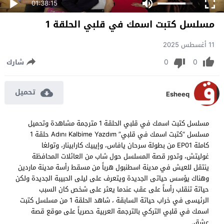
01:38:15
مسلسل كتبت اسمك في قلبي الحلقة 1
11 أغسطس 2025
0
0
شارك
تحميل
Esheeq
مسلسل كتبت اسمك في قلبي الحلقة 1 مترجمة مشاهدة وتحميل
مسلسل “كتبت اسمك في قلبي” Adını Kalbime Yazdım حلقة 1
كاملة EP01 من بطولة سرحان يافاس، وإيبيك كارابينار، وتولغا
غوليتش، وتدور قصة المسلسل حول شاب من العائلات المحافظة
ينتقل للعيش في مدينة اسطنبول هرباً من مسقط رأسة مدينة ماردين
وهناك يؤسس حياتى الجديدة ويتعرف على ليلى الحبيبة الجديدة ولكن
حياتة تنقلب رأساً على عقب عندما يعثر على شخص كان السبب
الرئيسى في خراب حياتة السابقة ، شاهد الحلقة 1 من مسلسل كتبت
اسمك في قلبي التركي بالترجمة العربية حصرياً على موقع قصة
عشق.