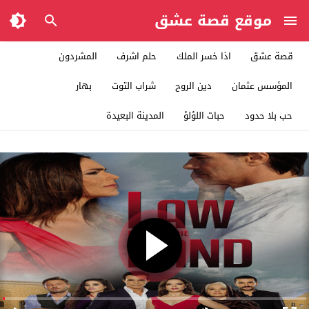
موقع قصة عشق
قصة عشق
اذا خسر الملك
حلم اشرف
المشردون
المؤسس عثمان
دين الروح
شراب التوت
بهار
حب بلا حدود
حبات اللؤلؤ
المدينة البعيدة