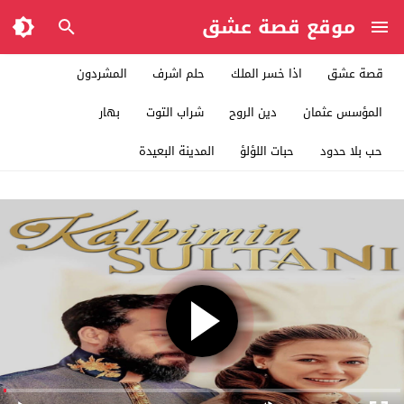
موقع قصة عشق
قصة عشق
اذا خسر الملك
حلم اشرف
المشردون
المؤسس عثمان
دين الروح
شراب التوت
بهار
حب بلا حدود
حبات اللؤلؤ
المدينة البعيدة