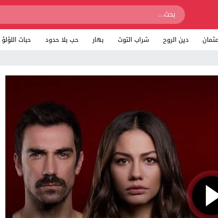
ثمان
دين الروح
شراب التوت
بهار
حب بلا حدود
حبات اللؤلؤ