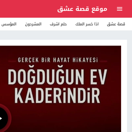
موقع قصة عشق
قصة عشق
اذا خسر الملك
حلم اشرف
المشردون
المؤسس ع