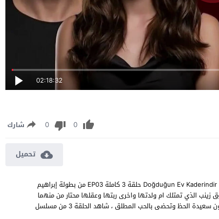
02:18:32
0
0
شارك
تحميل
مسلسل منزلي الحلقة 3 مترجمة مشاهدة وتحميل مسلسل “منزلي” Doğduğun Ev Kaderindir حلقة 3 كاملة EP03 من بطولة إبراهيم
 زينب الذي تمتلك ام ولدتها واخرى ربتها وعقلها محتار من منهما
تستحق التضحية والاهتمام بشكل اكبر من الاخرى فمن منهما ستكون سعيدة الحظ وتحضى بالحب المطلق ، شاهد الحلقة 3 من مسلسل