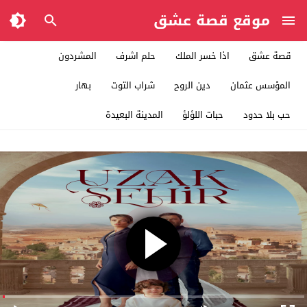
موقع قصة عشق
قصة عشق
اذا خسر الملك
حلم اشرف
المشردون
المؤسس عثمان
دين الروح
شراب التوت
بهار
حب بلا حدود
حبات اللؤلؤ
المدينة البعيدة