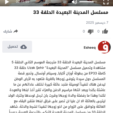
02:11:45
مسلسل المدينة البعيدة الحلقة 33
7 ديسمبر 2025
0
0
شارك
تحميل
Esheeq
مسلسل المدينة البعيدة الحلقة 33 مترجمة الموسم الثاني الحلقة 5
مشاهدة وتحميل مسلسل “المدينة البعيدة” Uzak Şehir حلقة 33
كاملة EP33 من بطولة أوزان أكبابا, وسينام أونسال, وتدور قصة
المسلسل حول سيدة يتوفى زوجها بالغربة فتعود به لأرض الوطن
ليدفن هناك تنفيذاً لوصيتة فتجد عائلة كبيرة تختلف عاداتهم عن ما
عاشتة بكندا وبعد انتها مراسيم الدفن والعزاء تقرر أخذ ابنها والعودة
لكندا وهذا ما رفضتة والدة زوجها وقررت بان ترحل لوحدها وتترك الولد
ليتربى بالعائلة الا ان عليا لن تصبر على فراق ابنها فتقرر البقاء مع
العائلة وتوافق على الزواج من اخو زوجها تنفيذا لشرط والدتة، شاهد
الحلقة 33 من مسلسل المدينة البعيدة التركي بالترجمة العربية حصرياً