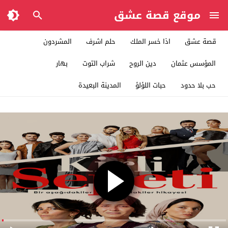
موقع قصة عشق
قصة عشق
اذا خسر الملك
حلم اشرف
المشردون
المؤسس عثمان
دين الروح
شراب التوت
بهار
حب بلا حدود
حبات اللؤلؤ
المدينة البعيدة