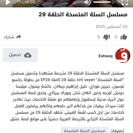
02:15:04
مسلسل السلة المتسخة الحلقة 29
29 أغسطس 2025
0
0
شارك
تحميل
Esheeq
مسلسل السلة المتسخة الحلقة 29 مترجمة مشاهدة وتحميل مسلسل
“السلة المتسخة” kirli sepet حلقة 29 كاملة EP29 من بطولة جانسو
توسون، جيرين موراي، خليل إبراهيم جيهان، عائشة بينجول، ميليسا
دونجل, أوزجه ياغيز, الهان شان, وبوراك بيركاي, وتدور قصة المسلسل
حول اثرياء مدينة إسطنبول وتعاملهم مع طبقة الخادمات حيث تهاجر
ثلاث سيدات ريفيات من بلدتهم الى حلمهم ولكنهم يرضخون للعمل
كخادمات من اجل كسب لقمة العيش، شاهد الحلقة 29 من مسلسل
السلة المتسخة التركي بالترجمة العربية حصرياً على موقع قصة عشق.
تصنيفات
مسلسل السلة المتسخة