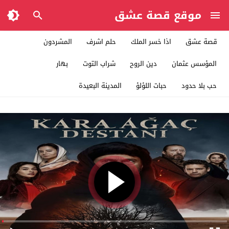
موقع قصة عشق
قصة عشق
اذا خسر الملك
حلم اشرف
المشردون
المؤسس عثمان
دين الروح
شراب التوت
بهار
حب بلا حدود
حبات اللؤلؤ
المدينة البعيدة