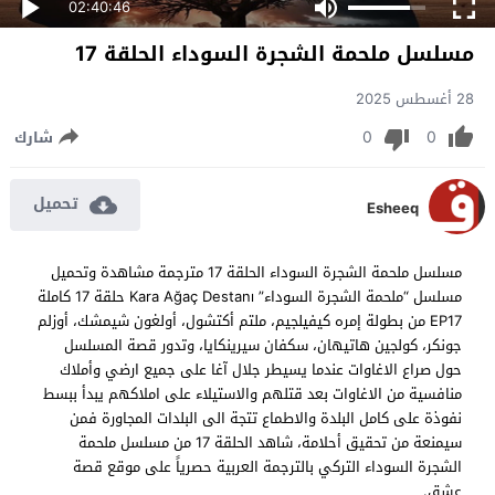
02:40:46
مسلسل ملحمة الشجرة السوداء الحلقة 17
28 أغسطس 2025
0
0
شارك
تحميل
Esheeq
مسلسل ملحمة الشجرة السوداء الحلقة 17 مترجمة مشاهدة وتحميل
مسلسل “ملحمة الشجرة السوداء” Kara Ağaç Destanı حلقة 17 كاملة
EP17 من بطولة إمره كيفيلجيم، ملتم أكتشول، أولغون شيمشك، أوزلم
جونكر، كولجين هاتيهان، سكفان سيرينكايا، وتدور قصة المسلسل
حول صراع الاغاوات عندما يسيطر جلال آغا على جميع ارضي وأملاك
منافسية من الاغاوات بعد قتلهم والاستيلاء على املاكهم يبدأ ببسط
نفوذة على كامل البلدة والاطماع تتجة الى البلدات المجاورة فمن
سيمنعة من تحقيق أحلامة، شاهد الحلقة 17 من مسلسل ملحمة
الشجرة السوداء التركي بالترجمة العربية حصرياً على موقع قصة
عشق.