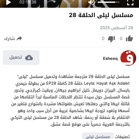
02:15:36
مسلسل ليلى الحلقة 28
28 أغسطس 2025
0
0
شارك
تحميل
Esheeq
مسلسل ليلى الحلقة 28 مترجمة مشاهدة وتحميل مسلسل “ليلى”
Leyla: Hayat Aşk Adalet حلقة 28 كاملة EP28 من بطولة جيمري
بايسال, البيران دويماز, خليل ابراهيم جيهان, ويغيت كيرازجي, وتدور
قصة المسلسل حول سيدة تنتظر اللحظات المناسبة لبدأ انتقامها من
قاتلة ابيها والتي جعلتها تعيش طفولتها مشردة بالشوارع فتغير من
أسمها وتعود لزوجة ابيها بشخصية غريبة من أجل سبب واحد وهو
الانتقام بلا شفقة أو رحمة، شاهد الحلقة 28 من مسلسل ليلى التركي
بالترجمة العربية حصرياً على موقع قصة عشق.
تصنيفات
مسلسل ليلى