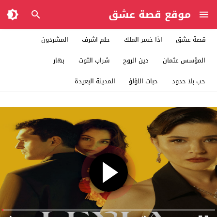
موقع قصة عشق
قصة عشق
اذا خسر الملك
حلم اشرف
المشردون
المؤسس عثمان
دين الروح
شراب التوت
بهار
حب بلا حدود
حبات اللؤلؤ
المدينة البعيدة