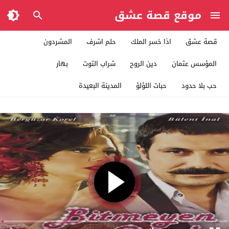
موقع قصة عشق
قصة عشق
اذا خسر الملك
حلم اشرف
المشردون
المؤسس عثمان
دين الروح
شراب التوت
بهار
حب بلا حدود
حبات اللؤلؤ
المدينة البعيدة