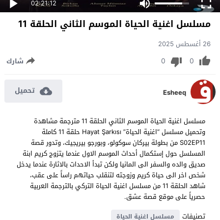
02:21:12
مسلسل اغنية الحياة الموسم الثاني الحلقة 11
26 أغسطس 2025
0
0
شارك
تحميل
Esheeq
مسلسل اغنية الحياة الموسم الثاني الحلقة 11 مترجمة مشاهدة
وتحميل مسلسل “اغنية الحياة” Hayat Şarkısı حلقة 11 كاملة
S02EP11 من بطولة بيركان سوكولو، وبورجو بيريجيك، وتدور قصة
المسلسل حول إستكمال أحداث الموسم الاول عندما يتزوج كريم ابنة
صديق والده والسفر الى المانيا ولكن تبدأ الاحدات بالاثارة عندما يدخل
شخص اخر الى حياة كريم وزوجته لتنقلب حياتهم راساً على عقب،
شاهد الحلقة 11 من مسلسل اغنية الحياة التركي بالترجمة العربية
حصرياً على موقع قصة عشق.
تصنيفات
مسلسل اغنية الحياة