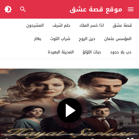
موقع قصة عشق
قصة عشق
اذا خسر الملك
حلم اشرف
المشردون
المؤسس عثمان
دين الروح
شراب التوت
بهار
حب بلا حدود
حبات اللؤلؤ
المدينة البعيدة