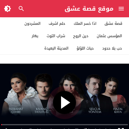
موقع قصة عشق
قصة عشق
اذا خسر الملك
حلم اشرف
المشردون
المؤسس عثمان
دين الروح
شراب التوت
بهار
حب بلا حدود
حبات اللؤلؤ
المدينة البعيدة