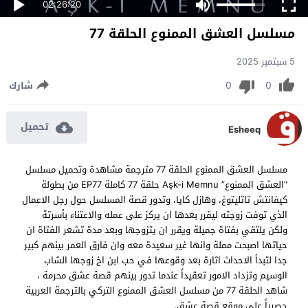
02:26:20
مسلسل العشق الممنوع الحلقة 77
5 سبتمبر 2025
0
0
شارك
تحميل
Esheeq
مسلسل العشق الممنوع الحلقة 77 مترجمة مشاهدة وتحميل مسلسل
“العشق الممنوع” Aşk-i Memnu
حلقة 77 كاملة EP77 من بطولة
كيفانتش تاتليتوغ، وهازل كايا، وتدور قصة المسلسل حول رجل الاعمال
الذي توفت زوجته ليقرر بعدها ان يركز على عمله والاعتناء بأسرتة
ولكن يلتقي بفتاة جميلة ويقرر ان يتزوجها وبعد مدة تشعر الفتاة ان
حياتها اصبحت مملة وانها غير سعيدة معه وان فارق العمر بينهم كبير
جدا لتبدأ الاحداث اثارة بعد وقوعها في حب ابن اخ زوجها الشاب
الوسيم وتزداد الامور تعقيداً عندما تدور بينهم قصة عشق محرمة ،
شاهد الحلقة 77 من مسلسل العشق الممنوع التركي بالترجمة العربية
حصرياً على موقع قصة عشق.