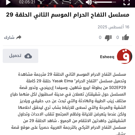
02:05:21
مسلسل التفاح الحرام الموسم الثاني الحلقة 29
16 أغسطس 2025
0
0
شارك
تحميل
Esheeq
مسلسل التفاح الحرام الموسم الثاني الحلقة 29 مترجمة مشاهدة
وتحميل مسلسل “التفاح الحرام” Yasak Elma حلقة 29 كاملة
S02EP29 من بطولة ايبرو شاهين، وسيفدا إرجينجي، وتدور قصة
المسلسل حول شقيقتان تعملان في مدينة اسطنبول لكل منهما طباع
مختلف زينب الطيبة والهادئة والتي تبحث عن حب حقيقي ويلديز
الشقية والمرحة والتي تسعى للارتباط بشاب ثري ليحقق احلامها
ولكن عندما يتعرضن للخيانة ولظلم المجتمع تنقلب الاحداث وتحاول
الشقيقتين جاهدتين الانتقام من الجميع ، شاهد الحلقة 29 من
مسلسل التفاح الحرام التركي بالترجمة العربية حصرياً على موقع قصة
عشق.