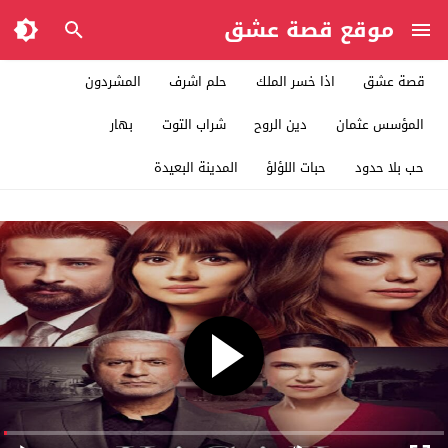
موقع قصة عشق
قصة عشق
اذا خسر الملك
حلم اشرف
المشردون
المؤسس عثمان
دين الروح
شراب التوت
بهار
حب بلا حدود
حبات اللؤلؤ
المدينة البعيدة