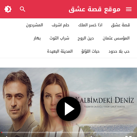
موقع قصة عشق
قصة عشق
اذا خسر الملك
حلم اشرف
المشردون
المؤسس عثمان
دين الروح
شراب التوت
بهار
حب بلا حدود
حبات اللؤلؤ
المدينة البعيدة