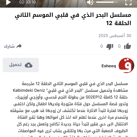
02:33:10
مسلسل البحر الذي في قلبي الموسم الثاني
الحلقة 12
30 أغسطس 2025
0
0
شارك
تحميل
Esheeq
مسلسل البحر الذي في قلبي الموسم الثاني الحلقة 12 مترجمة
مشاهدة وتحميل مسلسل “البحر الذي في قلبي” Kalbimdeki Deniz
حلقة 12 كاملة S02EP12 من بطولة النجم قدسي، وأوزجي أوزبيرك،
وتدور قصة المسلسل حول فتاة متزوجة ولديها اطفال ولكن اختفى
زوجها لفترة لتبدأ الاثارة عندما تكتشف ان زوجها قد هرب مع عشيقته
وتنصدم مرة اخرى عندما تعلم انه اخذ كل اموالها وهنا تقرر الفتاة
الانتقال الى حي فقير لتبدأ حياة جديدة تكافح وتعمل بجد رغم كل
الظروف الصعبة التي مرت بها وتلتقي بشاب ترى فيه المواصفات