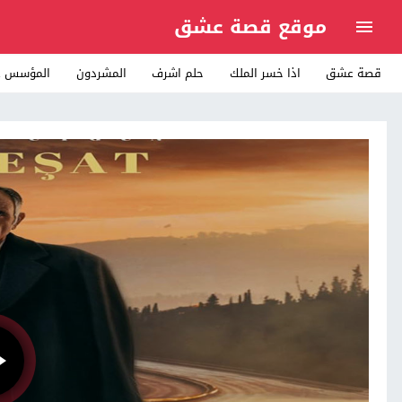
موقع قصة عشق
قصة عشق
اذا خسر الملك
حلم اشرف
المشردون
المؤسس ع