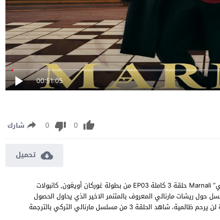
00:51:05
0
0
شارك
تحميل
مسلسل مارنالي الحلقة 3 مترجمة مشاهدة وتحميل مسلسل “مارنالي” Marnali حلقة 3 كاملة EP03 من بطولة غوركان أويغون, كانبولات
سل حول ريشات مارنالي المعروف بالمتنمر الاخير الذي يحاول الحصول
على قوتة الخارقة بسبب ظلمة وسجنة وعندما يحصل على تلك القوة لن يرحم ظالمية، شاهد الحلقة 3 من مسلسل مارنالي التركي بالترجمة