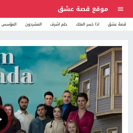
موقع قصة عشق
قصة عشق
اذا خسر الملك
حلم اشرف
المشردون
المؤسس ع