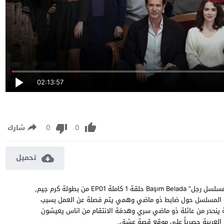
02:13:57
0
0
شارك
تحميل
مسلسل انا في ورطة الحلقة 1 مترجمة مشاهدة وتحميل مسلسل “مسلسل رجل” Başım Belada حلقة 1 كاملة EP01 من بطولة كرم جيم,
 قصة المسلسل حول ضابط ذو ماضي وهمي يتم فصلة عن العمل بسبب
ة ينحدر من عائلة ذو ماضي سري وهدفة الانتقام من اناس يعيشون