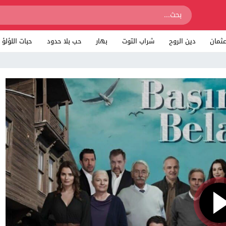
ثمان
دين الروح
شراب التوت
بهار
حب بلا حدود
حبات اللؤلؤ