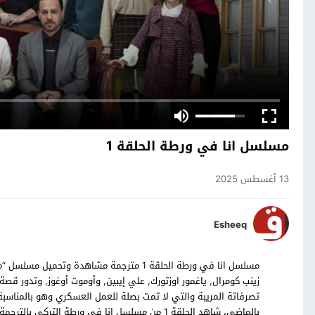
مسلسل انا في ورطة الحلقة 1
13 أغسطس 2025
Esheeq
زينب كومرال, ياغمور اوزتورك, علي إيبين, وأوموت أوغوز, وتدور
تصرفاتة المريبة والتي لا تمت بصلة للعمل العسكري وهو بالمناسب
بالماضي، شاهد الحلقة 1 من مسلسل انا في ورطة التركي بالترجمة العربية حصرياً على موقع قصة عشق.