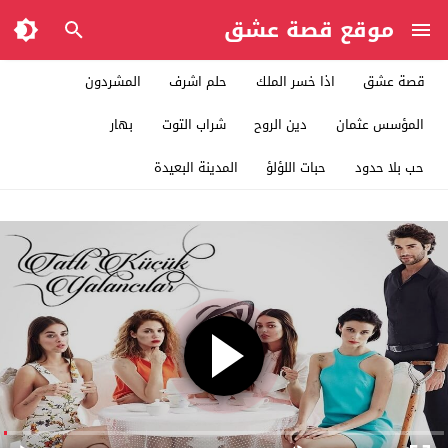
موقع قصة عشق
قصة عشق
اذا خسر الملك
حلم اشرف
المشردون
المؤسس عثمان
دين الروح
شراب التوت
بهار
حب بلا حدود
حبات اللؤلؤ
المدينة البعيدة