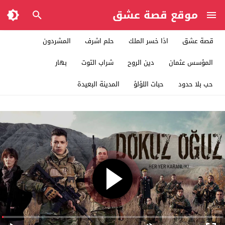
موقع قصة عشق
قصة عشق
اذا خسر الملك
حلم اشرف
المشردون
المؤسس عثمان
دين الروح
شراب التوت
بهار
حب بلا حدود
حبات اللؤلؤ
المدينة البعيدة