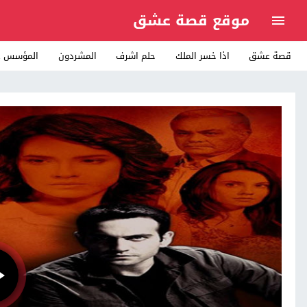
موقع قصة عشق
قصة عشق
اذا خسر الملك
حلم اشرف
المشردون
المؤسس ع