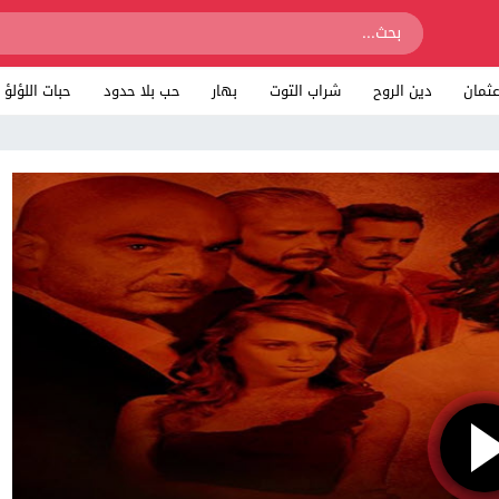
ثمان
دين الروح
شراب التوت
بهار
حب بلا حدود
حبات اللؤلؤ