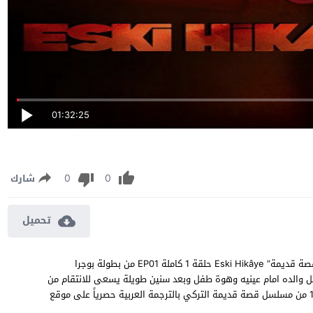
01:32:25
0
0
شارك
تحميل
مسلسل قصة قديمة الحلقة 1 مترجمة مشاهدة وتحميل مسلسل “قصة قديمة” Eski Hikâye حلقة 1 كاملة EP01 من بطولة بوجرا
والده امام عينيه وهوة طفل وبعد سنين طويلة يسعى للانتقام من
القتلة ولكن تنقلب الاحداث عندما يصادف حب حياته ، شاهد الحلقة 1 من مسلسل قصة قديمة التركي بالترجمة العربية حصرياً على موقع