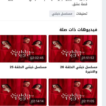
قصة عشق.
تصنيفات
مسلسل خبئني
فيديوهات ذات صلة
02:02:45
01:51:52
مسلسل خبئني الحلقة 26
مسلسل خبئني الحلقة 25
والاخيرة
02:14:14
02:11:05