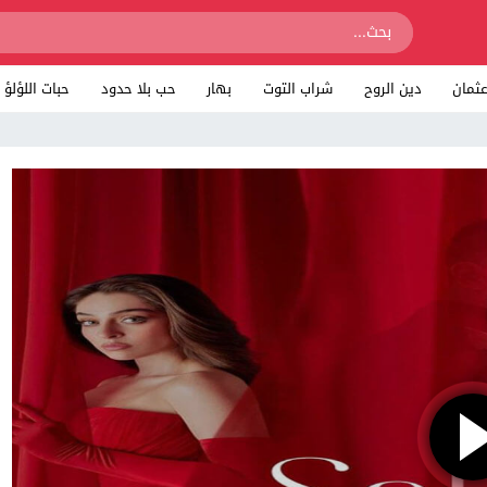
ثمان
دين الروح
شراب التوت
بهار
حب بلا حدود
حبات اللؤلؤ