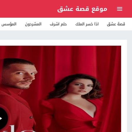
موقع قصة عشق
قصة عشق
اذا خسر الملك
حلم اشرف
المشردون
المؤسس ع