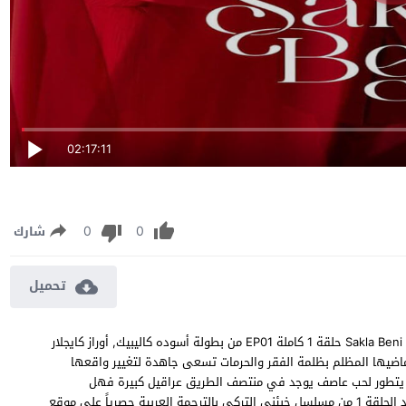
02:17:11
0
0
شارك
تحميل
مسلسل خبئني الحلقة 1 مترجمة مشاهدة وتحميل مسلسل “خبئني” Sakla Beni حلقة 1 كاملة EP01 من بطولة أسوده كاليبيك, أوراز كايجلار
اضيها المظلم بظلمة الفقر والحرمات تسعى جاهدة لتغيير واقعها
ل يتطور لحب عاصف يوجد في منتصف الطريق عراقيل كبيرة فهل
يتجاوزها الحبيبين ام ان طموحهم تتكسر في منتصف الطريق، شاهد الحلقة 1 من مسلسل خبئني التركي بالترجمة العربية حصرياً على موقع