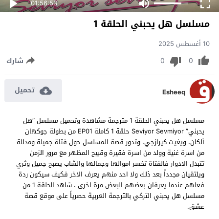
01:56:53
مسلسل هل يحبني الحلقة 1
10 أغسطس 2025
0
0
شارك
تحميل
Esheeq
مسلسل هل يحبني الحلقة 1 مترجمة مشاهدة وتحميل مسلسل “هل
يحبني” Seviyor Sevmiyor حلقة 1 كاملة EP01 من بطولة جوكهان
ألكان، ويغيت كيرازجي، وتدور قصة المسلسل حول فتاة جميلة ومدللة
من اسرة غنية وولد من اسرة فقيرة وقبيح المظهر مع مرور الزمن
تتبدل الادوار فالفتاة تخسر اموالها وجمالها والشاب يصبح جميل وثري
ويلتقيان مجدداً بعد ذلك ولا احد منهم يعرف الاخر فكيف سيكون ردة
فعلهم عندما يعرفان بعضهم البعض مرة اخرى ، شاهد الحلقة 1 من
مسلسل هل يحبني التركي بالترجمة العربية حصرياً على موقع قصة
عشق.